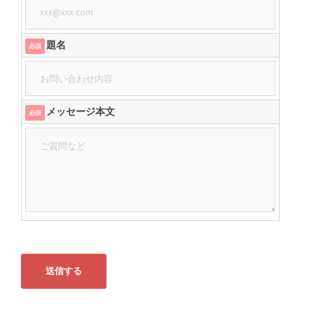
題名
必須
メッセージ本文
必須