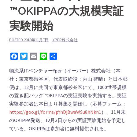
™️OKIPPAの大規模実証
実験開始
POSTED
2018年11月7日
YPER株式会社
Facebook
Twitter
Email
Line
共
有
物流系ITベンチャーYper（イーパー）株式会社（本
社：東京都渋谷区、代表取締役：内山 智晴）と日本郵
便は、12月に共同で東京都杉並区にて、1000世帯規模
の置き配バッグ™️OKIPPAの実証実験を実施する。実証
実験参加者は本日より募集を開始し（応募フォーム：
https://goo.gl/forms/pYhDjBwaWSu8hNkn1
）、11月末
のOKIPPA発送、12月3日からの実証実験開始を予定し
ている。OKIPPAは参加者に無料提供される。