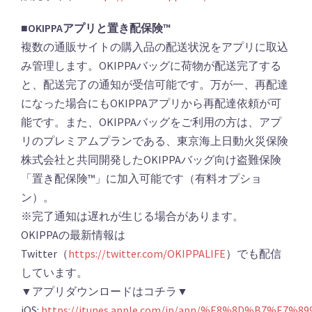
■OKIPPAアプリと置き配保険™️
複数の通販サイトの購入品の配送状況をアプリに取込
み管理します。OKIPPAバッグに荷物が配送完了する
と、配送完了の通知が受信可能です。万が一、再配達
になった場合にもOKIPPAアプリから再配達依頼が可
能です。また、OKIPPAバッグをご利用の方は、アプ
リのプレミアムプランである、東京海上日動火災保険
株式会社と共同開発したOKIPPAバッグ向け盗難保険
「置き配保険™️」に加入可能です（有料オプショ
ン）。
※完了通知は遅れが生じる場合があります。
OKIPPAの最新情報は
Twitter（
https://twitter.com/OKIPPALIFE
）でも配信
しています。
▼アプリダウンロードはコチラ▼
iOS:
https://itunes.apple.com/jp/app/%E8%8D%B7%E7%