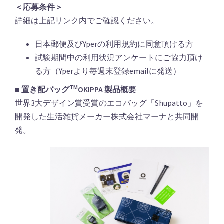
＜応募条件＞
詳細は上記リンク内でご確認ください。
日本郵便及びYperの利用規約に同意頂ける方
試験期間中の利用状況アンケートにご協力頂け
る方（Yperより毎週末登録emailに発送）
TM
■ 置き配バッグ
OKIPPA 製品概要
世界3大デザイン賞受賞のエコバッグ「Shupatto」を
開発した生活雑貨メーカー株式会社マーナと共同開
発。