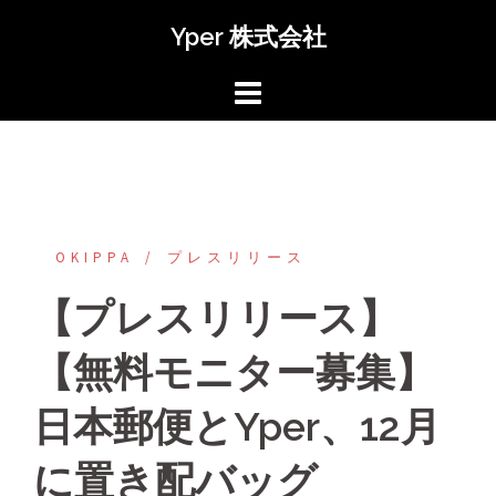
コ
Yper 株式会社
ン
テ
ン
ツ
へ
ス
キ
ッ
OKIPPA
プレスリリース
プ
【プレスリリース】
【無料モニター募集】
日本郵便とYper、12月
に置き配バッグ