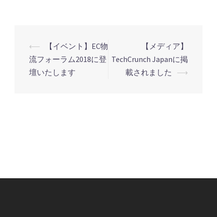
⟵
【イベント】EC物
【メディア】
投
流フォーラム2018に登
TechCrunch Japanに掲
稿
壇いたします
載されました
⟶
ナ
ビ
ゲ
ー
シ
ョ
ン