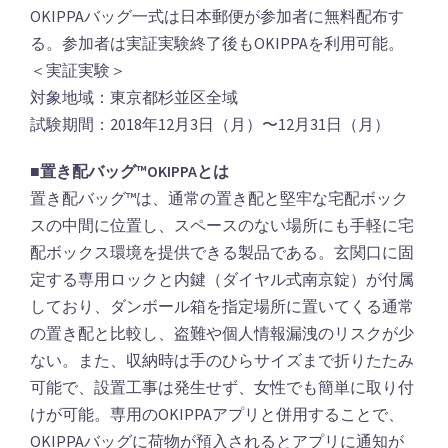
OKIPPAバッグ一式は日本郵便が参加者に無料配布す
る。参加者は実証実験終了後もOKIPPAを利用可能。
＜実証実験＞
対象地域：東京都杉並区全域
試験期間：2018年12月3日（月）〜12月31日（月）
■置き配バッグ™️OKIPPAとは
置き配バッグ™️は、通常の置き配と堅牢な宅配ボック
スの中間に位置し、スペースのない場所にも手軽に宅
配ボックス環境を提供できる製品である。玄関口に固
定する専用ロックと内鍵（ダイヤル式南京錠）が付属
しており、ダンボール箱を指定場所に置いてくる通常
の置き配と比較し、盗難や個人情報漏洩のリスクが少
ない。また、収納時は手のひらサイズまで折りたたみ
可能で、設置工事は発生せず、女性でも簡単に取り付
けが可能。専用のOKIPPAアプリと併用することで、
OKIPPAバッグに荷物が預入されるとアプリに通知が