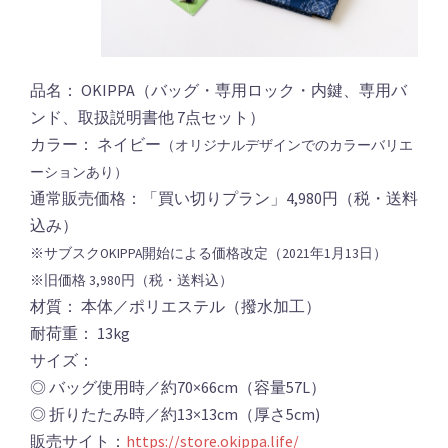
品名： OKIPPA（バッグ・専用ロック・内鍵、専用バ
ンド、取扱説明書他 7点セット）
カラー： ネイビー
（オリジナルデザインでのカラーバリエ
ーションあり）
通常販売価格：「買い切りプラン」4,980円（税・送料
込み）
※サブスクOKIPPA開始による価格改定（2021年1月13日）
※旧価格 3,980円（税・送料込）
材質： 本体／ポリエステル（撥水加工）
耐荷重： 13kg
サイズ：
◎ バッグ使用時／約70×66cm（容量57L）
◎ 折りたたみ時／約13×13cm（厚さ5cm)
販売サイト：
https://store.okippa.life/