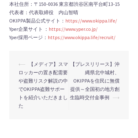
本社住所：〒150-0036 東京都渋谷区南平台町13-15
代表者：代表取締役 内山智晴
OKIPPA製品公式サイト：
https://www.okippa.life/
Yper企業サイト ：
https://www.yper.co.jp/
Yper採用ページ：
https://www.okippa.life/recruit/
⟵
【メディア】スマ
【プレスリリース】沖
投
ロッカーの置き配需要
縄県北中城村、
稿
や盗難リスク解説の中
OKIPPAを住民に無償
ナ
でOKIPPA盗難サポー
提供～全国初の地方創
ビ
トを紹介いただきまし
生臨時交付金事例
⟶
ゲ
た
ー
シ
ョ