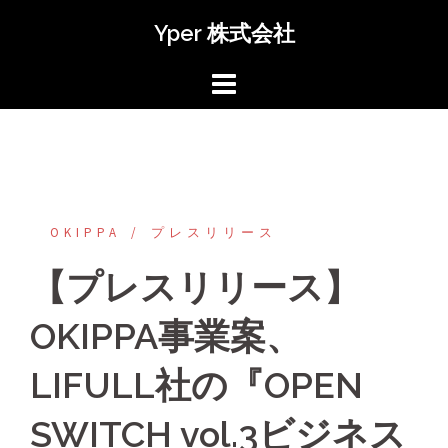
コ
Yper 株式会社
ン
テ
ン
ツ
へ
ス
キ
ッ
OKIPPA
プレスリリース
プ
【プレスリリース】
OKIPPA事業案、
LIFULL社の『OPEN
SWITCH vol.3ビジネス