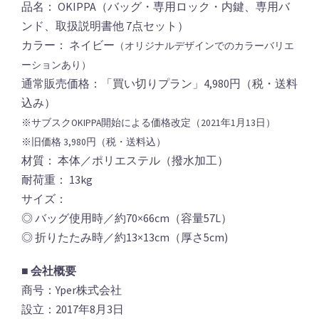
品名： OKIPPA（バッグ・専用ロック・内鍵、専用バ
ンド、取扱説明書他 7点セット）
カラー： ネイビー
（オリジナルデザインでのカラーバリエ
ーションあり）
通常販売価格：「買い切りプラン」4,980円（税・送料
込み）
※サブスクOKIPPA開始による価格改定（2021年1月13日）
※旧価格 3,980円（税・送料込）
材質： 本体／ポリエステル（撥水加工）
耐荷重： 13kg
サイズ：
◎ バッグ使用時／約70×66cm（容量57L）
◎ 折りたたみ時／約13×13cm（厚さ5cm)
■ 会社概要
商号：Yper株式会社
設立：2017年8月3日