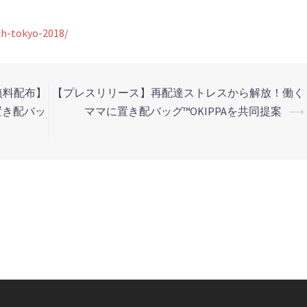
ch-tokyo-2018/
無料配布】
【プレスリリース】再配達ストレスから解放！働く
置き配バッ
ママに置き配バッグ™️OKIPPAを共同提案
⟶