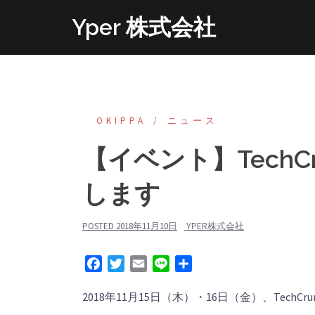
コ
Yper 株式会社
ン
テ
ン
ツ
へ
OKIPPA
‎ニュース
ス
キ
【イベント】TechCru
ッ
プ
します
POSTED
2018年11月10日
YPER株式会社
Facebook
Twitter
Email
Line
共
有
2018年11月15日（木）・16日（金）、TechCr