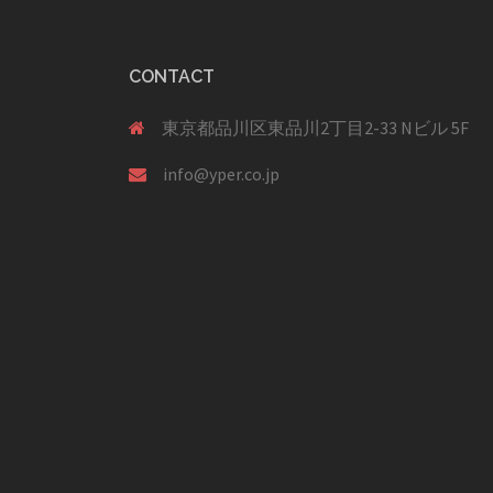
ョ
ン
CONTACT
東京都品川区東品川2丁目2-33 Nビル 5F
info@yper.co.jp