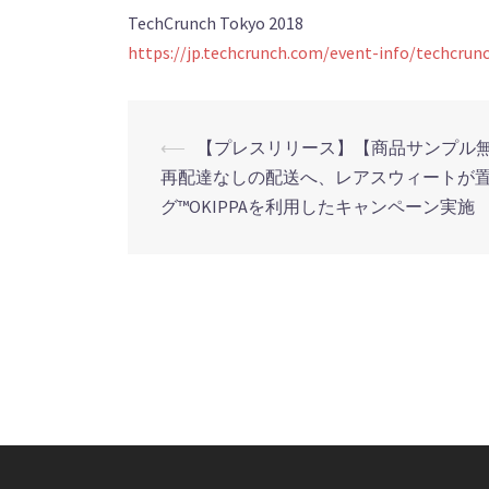
TechCrunch Tokyo 2018
https://jp.techcrunch.com/event-info/techcrun
⟵
【プレスリリース】【商品サンプル
投
再配達なしの配送へ、レアスウィートが
稿
グ™️OKIPPAを利用したキャンペーン実施
ナ
ビ
ゲ
ー
シ