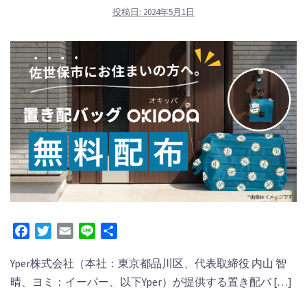
投稿日:
2024年5月1日
Facebook
Twitter
Email
Line
共
有
Yper株式会社（本社：東京都品川区、代表取締役 内⼭ 智
晴、ヨミ：イーパー、以下Yper）が提供する置き配バ […]