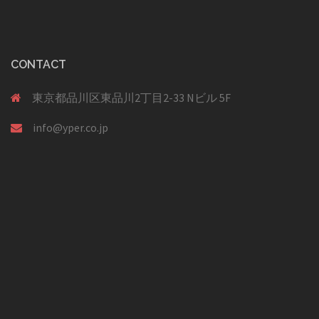
シ
ョ
ン
CONTACT
東京都品川区東品川2丁目2-33 Nビル 5F
info@yper.co.jp