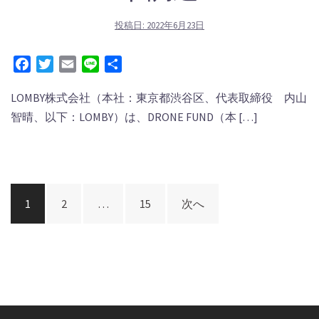
投稿日:
2022年6月23日
Facebook
Twitter
Email
Line
共
有
LOMBY株式会社（本社：東京都渋谷区、代表取締役 内山
智晴、以下：LOMBY）は、DRONE FUND（本 […]
投
1
2
…
15
次へ
稿
ナ
ビ
ゲ
ー