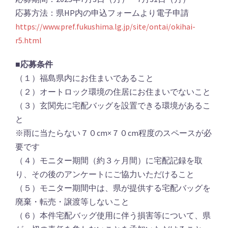
応募方法：県HP内の申込フォームより電子申請
https://www.pref.fukushima.lg.jp/site/ontai/okihai-
r5.html
■応募条件
（１）福島県内にお住まいであること
（２）オートロック環境の住居にお住まいでないこと
（３）玄関先に宅配バッグを設置できる環境があるこ
と
※雨に当たらない７０cm×７０cm程度のスペースが必
要です
（４）モニター期間（約３ヶ月間）に宅配記録を取
り、その後のアンケートにご協力いただけること
（５）モニター期間中は、県が提供する宅配バッグを
廃棄・転売・譲渡等しないこと
（６）本件宅配バッグ使用に伴う損害等について、県