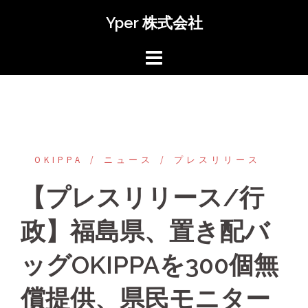
コ
Yper 株式会社
ン
テ
ン
ツ
へ
ス
キ
ッ
OKIPPA
‎ニュース
プレスリリース
プ
【プレスリリース/行
政】福島県、置き配バ
ッグOKIPPAを300個無
償提供、県民モニター