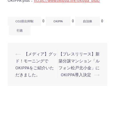
OKIPPA plus：
https://www.okippa.life/okippa_plus/
0
0
0
CO2排出抑制
OKIPPA
自治体
行政
⟵
【メディア】グッ
【プレスリリース】新
投
ド！モーニングで
築分譲マンション「ル
稿
OKIPPAをご紹介いた
フォン松戸北小金」に
ナ
だきました。
OKIPPA導入決定
⟶
ビ
ゲ
ー
シ
ョ