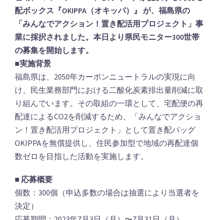
配ボックス『OKIPPA（オキッパ）』 が、福島県の
「みんなでアクション！置き配活用プロジェクト」事
業に採択されました。本日より県民モニター300世帯
の募集を開始します。
■実施背景
福島県は、2050年カーボンニュートラルの実現に向
け、民生業務部門における二酸化炭素排出量削減に取
り組んでいます。その取組の一環として、宅配便の再
配達によるCO2を削減するため、「みんなでアクショ
ン！置き配活用プロジェクト」として置き配バッグ
OKIPPAを無償提供し、住民参加型で地域の再配達個
数ゼロを目指した活動を実施します。
■ 応募概要
個数：300個（申込多数の場合は抽選により当選者を
決定）
応募期間：2023年7月3日（月）〜7月31日（月）