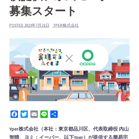
募集スタート
POSTED
2023年7月21日
YPER株式会社
Facebook
Twitter
Email
Line
共
有
Yper株式会社（本社：東京都品川区、代表取締役 内⼭
智晴、ヨミ：イーパー、以下Yper）が提供する簡易宅