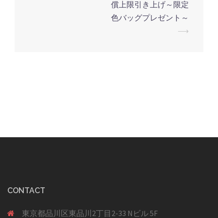
ビ
償上限引き上げ～限定
ゲ
色バッグプレゼント～
ー
⟶
シ
ョ
ン
CONTACT
東京都品川区東品川2丁目2-33 Nビル 5F