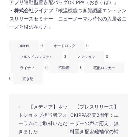
アプリ連動型置き配バッグOKIPPA（おきっぱ）』
・
株式会社ライナフ
『検温機能つき顔認証エントラン
スリリースセミナー ニューノーマル時代の入居者ニ
ーズと鍵の在り方』
0
0
OKIPPA
オートロック
0
0
フルタイムシステム
マンション
0
0
ライナフ
不動産
宅配ロッカー
0
置き配
⟵
【メディア】ネッ
【プレスリリース】
投
トショップ担当者フォ
OKIPPA発売2周年：ユ
稿
ーラムにご取材いただ
ーザーの声に応え、無
ナ
きました
料置き配盗難補償の補