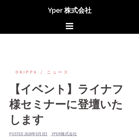
コ
Yper 株式会社
ン
テ
ン
ツ
へ
ス
キ
ッ
OKIPPA
‎ニュース
プ
【イベント】ライナフ
様セミナーに登壇いた
します
POSTED
2020年9月3日
YPER株式会社