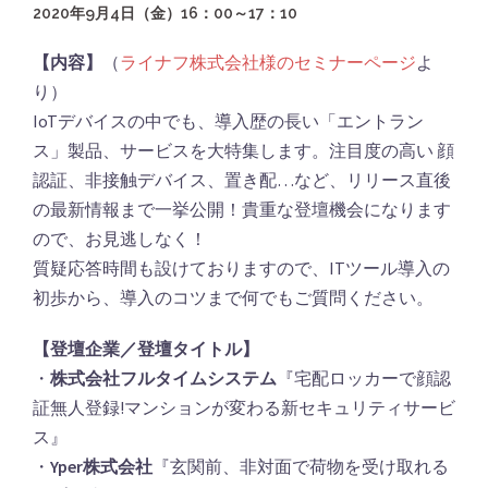
2020年9月4日（金）16：00～17：10
【内容】
（
ライナフ株式会社様のセミナーページ
よ
り）
IoTデバイスの中でも、導入歴の長い「エントラン
ス」製品、サービスを大特集します。注目度の高い 顔
認証、非接触デバイス、置き配…など、リリース直後
の最新情報まで一挙公開！貴重な登壇機会になります
ので、お見逃しなく！
質疑応答時間も設けておりますので、ITツール導入の
初歩から、導入のコツまで何でもご質問ください。
【登壇企業／登壇タイトル】
・
株式会社フルタイムシステム
『宅配ロッカーで顔認
証無人登録!マンションが変わる新セキュリティサービ
ス』
・
Yper株式会社
『玄関前、非対面で荷物を受け取れる