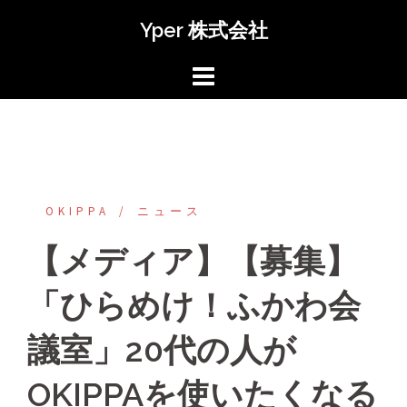
コ
Yper 株式会社
ン
テ
ン
ツ
へ
ス
キ
ッ
OKIPPA
‎ニュース
プ
【メディア】【募集】
「ひらめけ！ふかわ会
議室」20代の人が
OKIPPAを使いたくなる