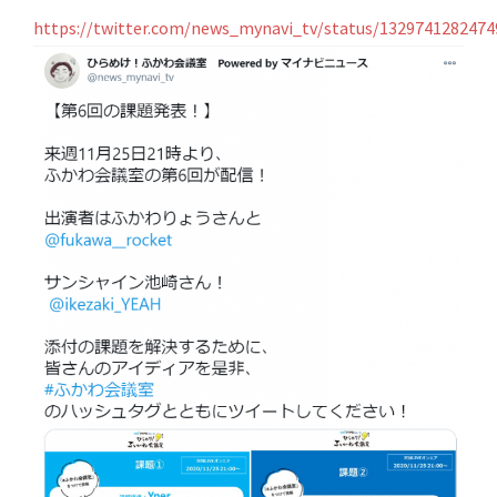
https://twitter.com/news_mynavi_tv/status/132974128247