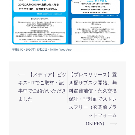
⟵
【メディア】ビジ
【プレスリリース】置
投
ネス+ITでご取材・記
き配サブスク開始。無
稿
事中でご紹介いただき
料盗難補償・永久交換
ナ
ました
保証・非対面でストレ
ビ
スフリー（玄関前プラ
ゲ
ットフォーム
ー
OKIPPA）
⟶
シ