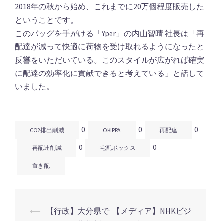
2018年の秋から始め、これまでに20万個程度販売した
ということです。
このバッグを手がける「Yper」の内山智晴 社長は「再
配達が減って快適に荷物を受け取れるようになったと
反響をいただいている。このスタイルが広がれば確実
に配達の効率化に貢献できると考えている」と話して
いました。
0
0
0
CO2排出削減
OKIPPA
再配達
0
0
再配達削減
宅配ボックス
置き配
⟵
【行政】大分県で
【メディア】NHKビジ
投