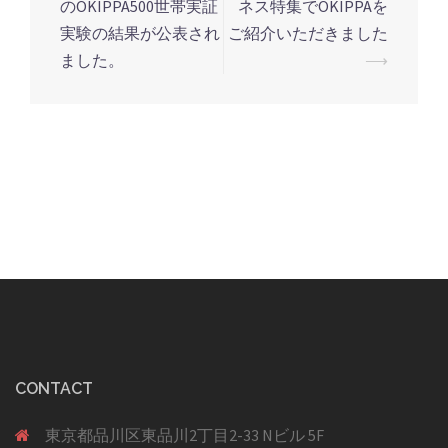
のOKIPPA500世帯実証
ネス特集でOKIPPAを
稿
実験の結果が公表され
ご紹介いただきました
ナ
ました。
⟶
ビ
ゲ
ー
シ
ョ
ン
CONTACT
東京都品川区東品川2丁目2-33 Nビル 5F