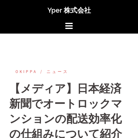
コ
Yper 株式会社
ン
テ
ン
ツ
へ
ス
キ
ッ
OKIPPA
‎ニュース
プ
【メディア】日本経済
新聞でオートロックマ
ンションの配送効率化
の仕組みについて紹介