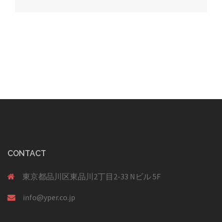
ビ
ゲ
ー
シ
ョ
ン
CONTACT
東京都品川区東品川2丁目2-33 Nビル 5F
info@yper.co.jp