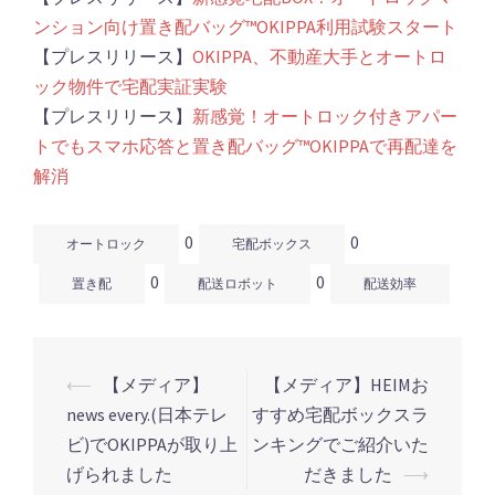
ンション向け置き配バッグ™️OKIPPA利用試験スタート
【プレスリリース】
OKIPPA、不動産大手とオートロ
ック物件で宅配実証実験
【プレスリリース】
新感覚！オートロック付きアパー
トでもスマホ応答と置き配バッグ™️OKIPPAで再配達を
解消
0
0
オートロック
宅配ボックス
0
0
置き配
配送ロボット
配送効率
⟵
【メディア】
【メディア】HEIMお
投
news every.(日本テレ
すすめ宅配ボックスラ
稿
ビ)でOKIPPAが取り上
ンキングでご紹介いた
ナ
げられました
だきました
⟶