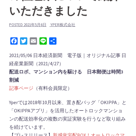
いただきました
POSTED
2021年5月6日
YPER株式会社
Facebook
Twitter
Email
Line
共
有
2021/05/06 日本経済新聞 電子版｜オリジナル記事 日
経産業新聞（2021/4/27）
配送ロボ、マンション内を駆ける 日本郵便は時間3
割減
記事ページ
（有料会員限定）
Yperでは2018年10月以来、置き配バッグ「OKIPPA」と
「OKIPPAアプリ」を活用したオートロックマンショ
ンの配送効率化の複数の実証実験を行うなど取り組み
を続けています。
【プレスリリース】
新感覚宅配BOX！オートロックマ