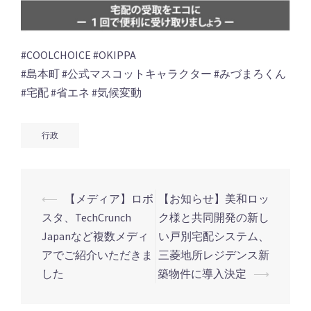
#COOLCHOICE #OKIPPA
#島本町 #公式マスコットキャラクター #みづまろくん
#宅配 #省エネ #気候変動
行政
⟵
【メディア】ロボ
【お知らせ】美和ロッ
投
スタ、TechCrunch
ク様と共同開発の新し
稿
Japanなど複数メディ
い戸別宅配システム、
ナ
アでご紹介いただきま
三菱地所レジデンス新
ビ
した
築物件に導入決定
⟶
ゲ
ー