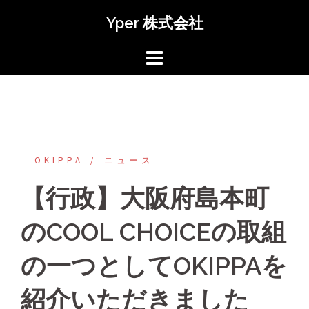
コ
Yper 株式会社
ン
テ
ン
ツ
へ
ス
キ
ッ
OKIPPA
‎ニュース
プ
【行政】大阪府島本町
のCOOL CHOICEの取組
の一つとしてOKIPPAを
紹介いただきました