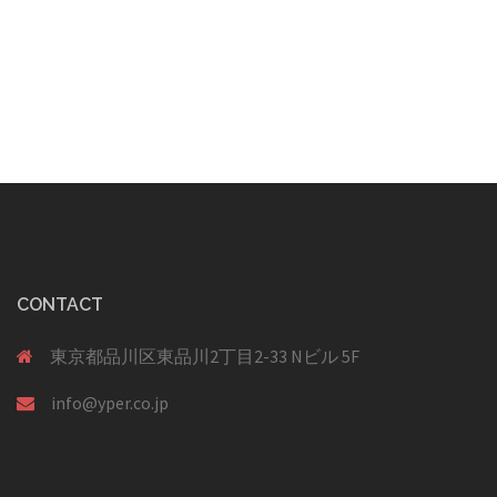
シ
ョ
ン
CONTACT
東京都品川区東品川2丁目2-33 Nビル 5F
info@yper.co.jp