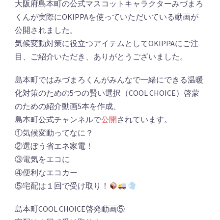
大阪府島本町の公式マスコットキャラクターみづまろ
くんが実際にOKIPPAを使っていただいている動画が
公開されました。
気候変動対策に役立つアイテムとしてOKIPPAにご注
目、ご紹介いただき、ありがとうございました。
島本町ではみづまろくんがみんなで一緒にできる温暖
化対策のための5つの賢い選択（COOL CHOICE）啓蒙
のための紹介動画5本を作成、
島本町公式チャンネルで
公開
されています。
①気候変動ってなに？
②選ぼう省エネ家電！
③電気をエコに
④便利なエコカー
⑤宅配は１回で受け取り！
島本町COOL CHOICE啓発動画⑤