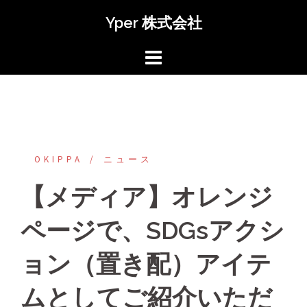
コ
Yper 株式会社
ン
テ
ン
ツ
へ
ス
キ
ッ
OKIPPA
‎ニュース
プ
【メディア】オレンジ
ページで、SDGsアクシ
ョン（置き配）アイテ
ムとしてご紹介いただ