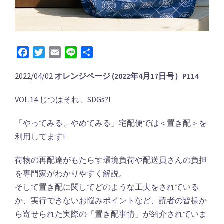
Facebook
Twitter
Email
Line
共
有
2022/04/02
オレンジページ (2022年4月17日号）P114
VOL.14 じつはそれ、SDGs?!
「やってみる、やめてみる」宅配便では＜置き配＞を
利用してます!
荷物の再配達がもたらす環境負荷や配送員さんの負担
を専門家がわかりやすく解説。
そして置き配に関してどのような工夫をされている
か、実行できないお悩みポイントなど、読者の皆様か
ら寄せられた実際の「置き配事情」が紹介されていま