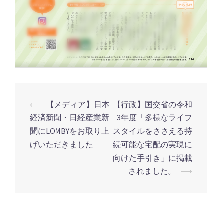
⟵
【メディア】日本
【行政】国交省の令和
投
経済新聞・日経産業新
3年度「多様なライフ
稿
聞にLOMBYをお取り上
スタイルをささえる持
ナ
げいただきました
続可能な宅配の実現に
ビ
向けた手引き」に掲載
ゲ
されました。
⟶
ー
シ
ョ