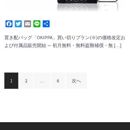
Facebook
Twitter
Email
Line
共
有
置き配バッグ「OKIPPA」買い切りプラン(※)の価格改定お
よび付属品販売開始 ～ 初月無料・無料盗難補償・無 […]
投
1
2
…
6
次へ
稿
ナ
ビ
ゲ
ー