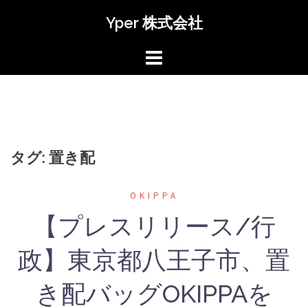
コ
Yper 株式会社
ン
テ
ン
ツ
へ
ス
キ
タグ: 置き配
ッ
プ
OKIPPA
【プレスリリース/行
政】東京都八王子市、置
き配バッグOKIPPAを