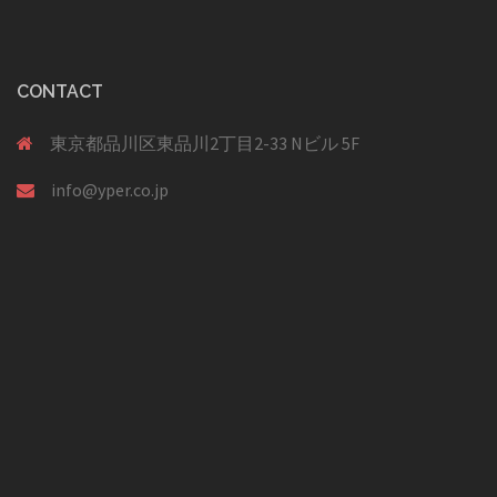
シ
ョ
ン
CONTACT
東京都品川区東品川2丁目2-33 Nビル 5F
info@yper.co.jp